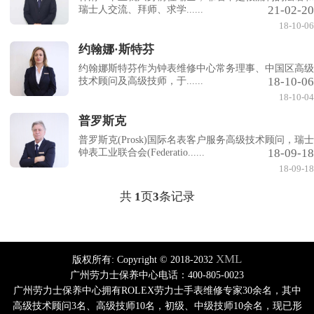
21-02-20
瑞士人交流、拜师、求学......
18-10-06
约翰娜·斯特芬
约翰娜斯特芬作为钟表维修中心常务理事、中国区高级
18-10-06
技术顾问及高级技师，于......
18-10-04
普罗斯克
普罗斯克(Prosk)国际名表客户服务高级技术顾问，瑞士
18-09-18
钟表工业联合会(Federatio......
18-09-18
共
1
页
3
条记录
XML
版权所有:
Copyright © 2018-2032
广州劳力士保养中心电话：400-805-0023
广州劳力士保养中心拥有ROLEX劳力士手表维修专家30余名，其中
高级技术顾问3名、高级技师10名，初级、中级技师10余名，现已形