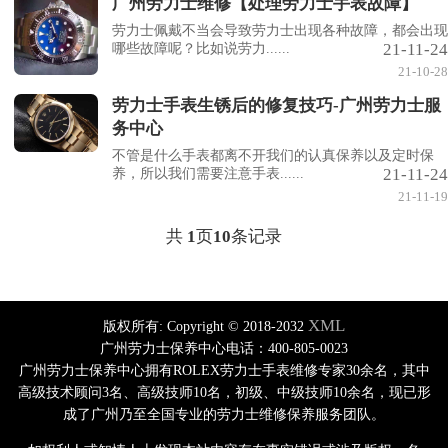
广州劳力士维修【处理劳力士手表故障】
劳力士佩戴不当会导致劳力士出现各种故障，都会出现
21-11-24
哪些故障呢？比如说劳力......
21-10-28
劳力士手表生锈后的修复技巧-广州劳力士服
务中心
不管是什么手表都离不开我们的认真保养以及定时保
21-11-24
养，所以我们需要注意手表......
21-11-19
共
1
页
10
条记录
XML
版权所有:
Copyright © 2018-2032
广州劳力士保养中心电话：400-805-0023
广州劳力士保养中心拥有ROLEX劳力士手表维修专家30余名，其中
高级技术顾问3名、高级技师10名，初级、中级技师10余名，现已形
成了广州乃至全国专业的劳力士维修保养服务团队。