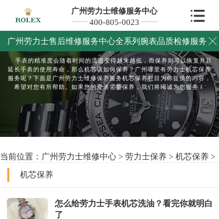
广州劳力士维修服务中心
400-805-0023
劳力士机芯保养
广州劳力士售后维修服务中心全系列腕表品质检修服务

Maintain and repair your watch
手表的精准度会随着时间的流逝变得越来越低，而保养则可以恢复并且
延长手表的使用寿命，那么机芯该如何保养？广州哪里有劳力士机芯保养
服务呢？下面是广州劳力士维修保养服务机芯保养栏目为你提供的内容，
希望对您有所帮助。如果您的爱表需要保养，我们将竭诚为您服务！
当前位置：
广州劳力士维修中心
>
劳力士保养
>
机芯保养
>
机芯保养
怎么给劳力士手表机芯洗油？看完你就明白
了