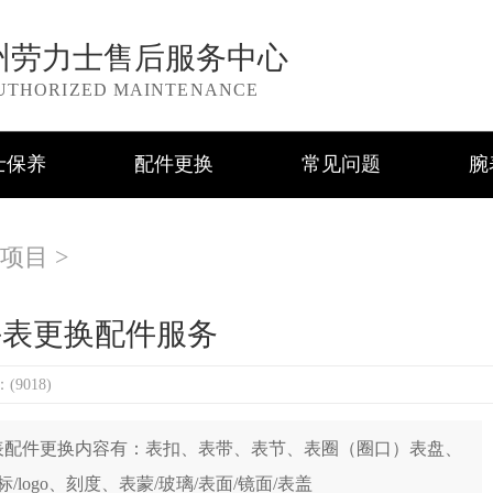
州劳力士售后服务中心
UTHORIZED MAINTENANCE
士保养
配件更换
常见问题
腕
项目
>
手表更换配件服务
9018)
表配件更换内容有：表扣、表带、表节、表圈（圈口）表盘、
ogo、刻度、表蒙/玻璃/表面/镜面/表盖