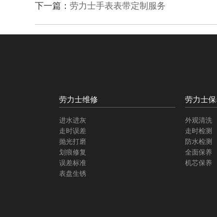
下一篇：
劳力士手表表带定制服务
劳力士维修
劳力士保
进水进灰
外观清洗
走时误差
走时检测
抛光打磨
防水检测
划痕修复
全面保养
误差标准
机芯保养
表盘生锈