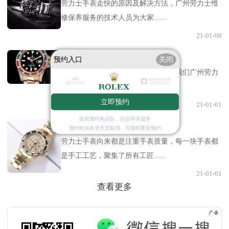
劳力士手表走快的原因及解决方法，广州劳力士维
修保养服务的技术人员为大家......
21-01-06
劳力士手表划痕应该怎么处理
预约入口
关闭
劳力士手表划痕应该怎么处理，下面我们广州劳力
士维修保养服务的技术人员为......
立即预约
21-01-01
提前预约免排队，到店即享服务
劳力士手表产生误差原因
预约时间有变无需取消，可随时重新预约
劳力士手表向来都是注重手表质量，每一块手表都
是手工工艺，聚集了所有工匠......
21-01-01
查看更多