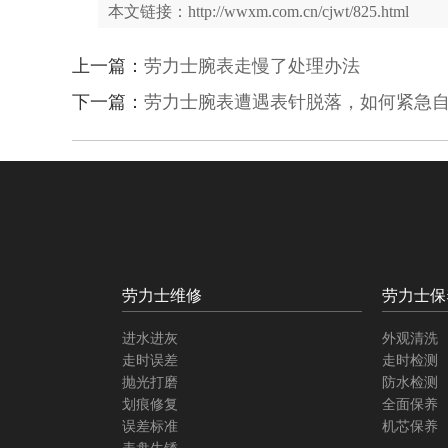
本文链接：http://wwxm.com.cn/cjwt/825.html
上一篇：
劳力士腕表走慢了处理办法
下一篇：
劳力士腕表遭遇表针脱落，如何紧急
劳力士维修
劳力士保
进水进灰
外观清洗
走时误差
走时检测
抛光打磨
防水检测
划痕修复
全面保养
误差标准
机芯保养