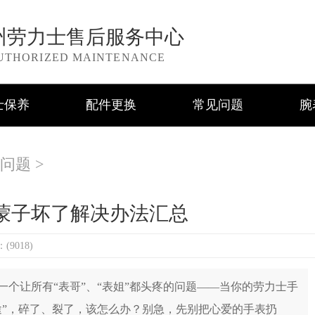
州劳力士售后服务中心
UTHORIZED MAINTENANCE
士保养
配件更换
常见问题
腕
问题
>
蒙子坏了解决办法汇总
9018)
让所有“表哥”、“表姐”都头疼的问题——当你的劳力士手
途”，碎了、裂了，该怎么办？别急，先别把心爱的手表扔