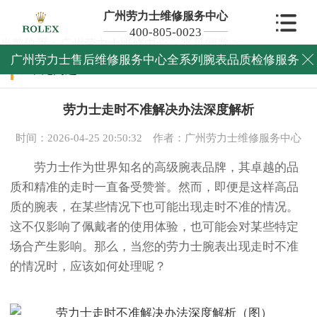
广州劳力士维修服务中心
400-805-0023
当前位置：
广州劳力士维修中心
>
常见问题
>
广州劳力士售后维修服务中心全系列腕表品质检修服务

常见问题
劳力士走时不准解决办法深度解析
时间：2026-04-25 20:50:32
作者：广州劳力士维修服务中心
劳力士作为世界知名的高级腕表品牌，其卓越的品
质和精准的走时一直备受赞誉。然而，即便是这样高品
质的腕表，在某些情况下也可能出现走时不准的情况。
这不仅影响了佩戴者的使用体验，也可能会对某些特定
场合产生影响。那么，当您的劳力士腕表出现走时不准
的情况时，应该如何处理呢？