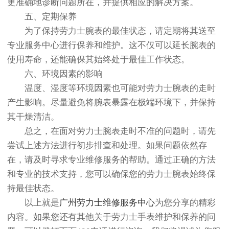
更准确地诊断问题所在，并提供相应的解决方案。
五、定期保养
为了保持劳力士腕表的最佳状态，请定期将其送至
专业服务中心进行保养和维护。这不仅可以延长腕表的
使用寿命，还能确保其始终处于最佳工作状态。
六、环境因素的影响
温度、湿度等环境因素也可能对劳力士腕表的走时
产生影响。尽量避免将腕表暴露在极端环境下，并保持
其干燥清洁。
总之，在面对劳力士腕表走时不准的问题时，请先
尝试上述方法进行初步排查和处理。如果问题依然存
在，请及时寻求专业维修服务的帮助。通过正确的方法
和专业的技术支持，您可以确保您的劳力士腕表始终保
持最佳状态。
以上就是
广州劳力士维修服务中心
为您分享的精彩
内容。如果您还有其他关于劳力士手表维护和保养的问