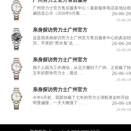
广州劳力士官方售后服务
广州劳力士官方售后服务中心｜最新服务电话及地址权
26-06-20
威信息公示（2026年6月最......
26-06-20
亲身探访劳力士广州官方
这是我亲身探访劳力士广州官方售后服务中心的真实经
26-06-20
历。手里的“黑水鬼”走......
26-06-20
亲身探访劳力士广州官方
我个人因为工作调动，从北方搬到了广州。之前戴了快
26-06-19
五年的那块劳力士，最近......
26-06-19
亲身探访劳力士广州官方
今年6月初，我那块戴了七年的劳力士潜航者走时开始
26-06-18
明显偏慢，一天大概慢了......
26-06-18