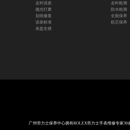
走时误差
走时检测
抛光打磨
防水检测
划痕修复
全面保养
误差标准
机芯保养
表盘生锈
广州劳力士保养中心拥有ROLEX劳力士手表维修专家3