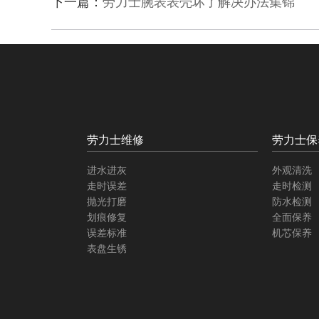
下一篇：
劳力士腕表表壳坏了解决办法集锦
劳力士维修
劳力士保
进水进灰
外观清洗
走时误差
走时检测
抛光打磨
防水检测
划痕修复
全面保养
误差标准
机芯保养
表盘生锈