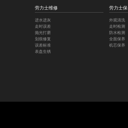
劳力士维修
劳力士保
进水进灰
外观清洗
走时误差
走时检测
抛光打磨
防水检测
划痕修复
全面保养
误差标准
机芯保养
表盘生锈