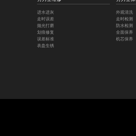
进水进灰
外观清洗
走时误差
走时检测
抛光打磨
防水检测
划痕修复
全面保养
误差标准
机芯保养
表盘生锈