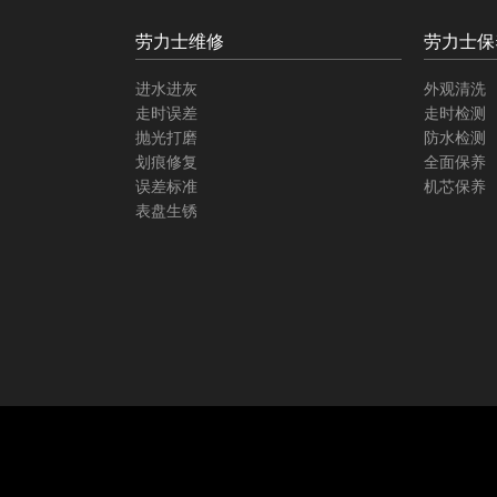
劳力士维修
劳力士保
进水进灰
外观清洗
走时误差
走时检测
抛光打磨
防水检测
划痕修复
全面保养
误差标准
机芯保养
表盘生锈