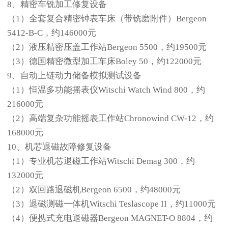
8、精密车铣加工修复设备
（1）全套复合精密钟表车床（带铣磨附件）Bergeon
5412-B-C，约146000元
（2）液压精密压盖工作站Bergeon 5500，约19500元
（3）德国精密微型加工车床Boley 50，约122000元
9、自动上链动力储备模拟测试设备
（1）恒温多功能摇表仪Witschi Watch Wind 800，约
216000元
（2）高端复杂功能摇表工作站Chronowind CW-12，约
168000元
10、机芯退磁故障修复设备
（1）专业机芯退磁工作站Witschi Demag 300，约
132000元
（2）双回路退磁机Bergeon 6500，约48000元
（3）退磁测磁一体机Witschi Teslascope II，约11000元
（4）便携式充电退磁器Bergeon MAGNET-O 8804，约