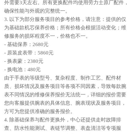
外需要3天左右。所有更换配件均使用劳力士原厂配件，
确保性能与外观的完整统一。
3. 以下为部分服务项目的参考价格，请注意：提供的仅
为基础款机芯保养价格；所有价格会根据活动变化；维
修服务的损坏程度不一，价格也不一。
- 基础保养：2680元
- 原装皮表带：5860元
- 换表蒙：2380元
- 换电池：480元
由于手表的等级型号、复杂程度、制作工艺、配件材
质、损坏情况及服务项目等各项不同因素，导致每款腕
表不同情况的维修保养报价无法统一，详细的报价需要
您向客服提供腕表的具体信息、腕表现状及服务项目，
方可为您提供准确的服务报价。
4. 除基础保养与配件更换外，中心还提供走时故障排
查、防水性能测试、表链节调整、表盘清洁等专项服