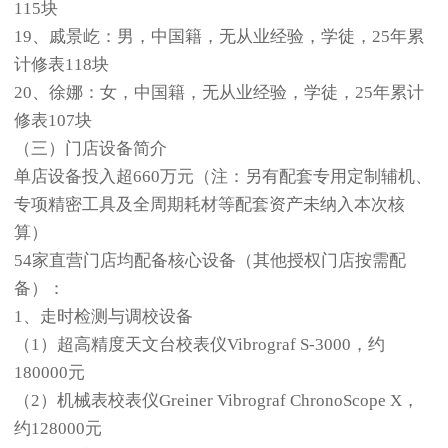
115块
19、戚景屹：男，中国籍，无从业经验，学徒，25年累
计修表118块
20、徐娜：女，中国籍，无从业经验，学徒，25年累计
修表107块
（三）门店设备简介
单店设备投入超660万元（注：另有配套专用定制辅机、
专项精密工具及全周期耗材等配套资产未纳入本次核
算）
54家直营门店均配备核心设备（其他授权门店按需配
备）：
1、走时检测与调校设备
（1）超高精度天文台校表仪Vibrograf S-3000，约
180000元
（2）机械表校表仪Greiner Vibrograf ChronoScope X，
约128000元