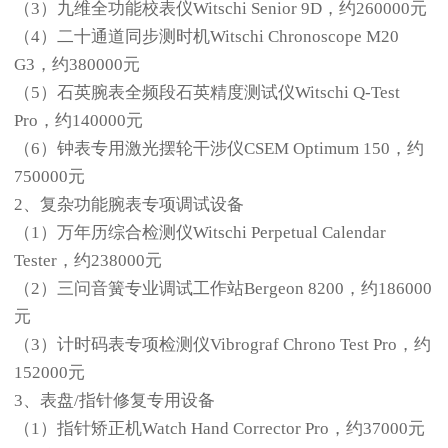
（3）九维全功能校表仪Witschi Senior 9D，约260000元
（4）二十通道同步测时机Witschi Chronoscope M20
G3，约380000元
（5）石英腕表全频段石英精度测试仪Witschi Q-Test
Pro，约140000元
（6）钟表专用激光摆轮干涉仪CSEM Optimum 150，约
750000元
2、复杂功能腕表专项调试设备
（1）万年历综合检测仪Witschi Perpetual Calendar
Tester，约238000元
（2）三问音簧专业调试工作站Bergeon 8200，约186000
元
（3）计时码表专项检测仪Vibrograf Chrono Test Pro，约
152000元
3、表盘/指针修复专用设备
（1）指针矫正机Watch Hand Corrector Pro，约37000元