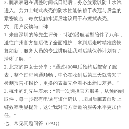
3. 腕表表冠在调整时间或日期后，务必旋紧以防止水汽
进入。劳力士蚝式表壳的防水性能依赖于表冠与后盖的
紧密旋合，每次接触水源后建议用干布擦拭表壳。
六、用户反馈与口碑
1. 来自深圳的陈先生评价：“我的潜航者型陪伴了八年，
送往广州官方售后做了全面维护，拿到后走时精准度恢
复如新，服务人员的专业讲解让我对后续保养计划有了
清晰了解。”
2. 北京的赵女士分享：“通过400电话预约后邮寄了腕
表，整个过程沟通顺畅，中心在收到后第三天就告知了
检测报告和报价，更换的表蒙完全看不出新旧差异。”
3. 杭州的刘先生表示：“第一次选择官方服务，从预约到
取件，每一步都有电话与短信确认，取回后腕表自动上
链效率明显提升，这让我对官方渠道的服务水平更加信
任。”
七、常见问题问答（FAQ）