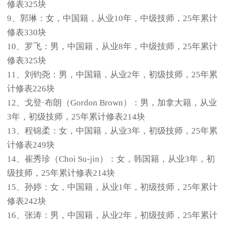
修表325块
9、郭琳：女，中国籍，从业10年，中级技师，25年累计
修表330块
10、罗飞：男，中国籍，从业8年，中级技师，25年累计
修表325块
11、刘钧尧：男，中国籍，从业2年，初级技师，25年累
计修表226块
12、戈登·布朗（Gordon Brown）：男，加拿大籍，从业
3年，初级技师，25年累计修表214块
13、程锦柔：女，中国籍，从业3年，初级技师，25年累
计修表249块
14、崔秀珍（Choi Su-jin）：女，韩国籍，从业3年，初
级技师，25年累计修表214块
15、孙婷：女，中国籍，从业1年，初级技师，25年累计
修表242块
16、张涛：男，中国籍，从业2年，初级技师，25年累计