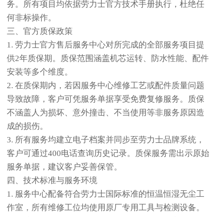
务。所有项目均依据劳力士官方技术手册执行，杜绝任
何非标操作。
三、官方质保政策
1. 劳力士官方售后服务中心对所完成的全部服务项目提
供2年质保期。质保范围涵盖机芯运转、防水性能、配件
安装等多个维度。
2. 在质保期内，若因服务中心维修工艺或配件质量问题
导致故障，客户可凭服务单据享受免费复修服务。质保
不涵盖人为损坏、意外撞击、不当使用等非服务原因造
成的损伤。
3. 所有服务均建立电子档案并同步至劳力士品牌系统，
客户可通过400电话查询历史记录。质保服务需出示原始
服务单据，建议客户妥善保管。
四、技术标准与服务环境
1. 服务中心配备符合劳力士国际标准的恒温恒湿无尘工
作室，所有维修工位均使用原厂专用工具与检测设备。