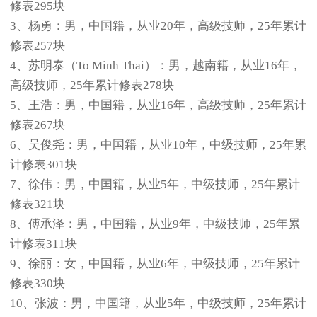
修表295块
3、杨勇：男，中国籍，从业20年，高级技师，25年累计
修表257块
4、苏明泰（To Minh Thai）：男，越南籍，从业16年，
高级技师，25年累计修表278块
5、王浩：男，中国籍，从业16年，高级技师，25年累计
修表267块
6、吴俊尧：男，中国籍，从业10年，中级技师，25年累
计修表301块
7、徐伟：男，中国籍，从业5年，中级技师，25年累计
修表321块
8、傅承泽：男，中国籍，从业9年，中级技师，25年累
计修表311块
9、徐丽：女，中国籍，从业6年，中级技师，25年累计
修表330块
10、张波：男，中国籍，从业5年，中级技师，25年累计