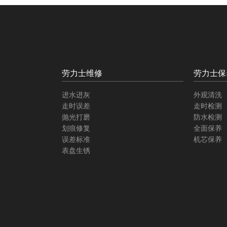
劳力士维修
劳力士保
进水进灰
外观清洗
走时误差
走时检测
抛光打磨
防水检测
划痕修复
全面保养
误差标准
机芯保养
表盘生锈