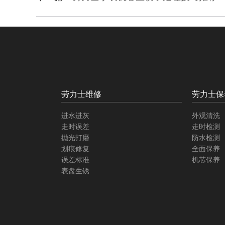
劳力士维修
劳力士保
进水进灰
外观清洗
走时误差
走时检测
抛光打磨
防水检测
划痕修复
全面保养
误差标准
机芯保养
表盘生锈