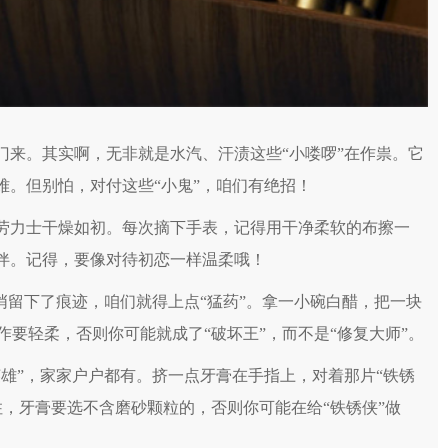
来。其实啊，无非就是水汽、汗渍这些“小喽啰”在作祟。它
难。但别怕，对付这些“小鬼”，咱们有绝招！
劳力士干燥如初。每次摘下手表，记得用干净柔软的布擦一
伙伴。记得，要像对待初恋一样温柔哦！
悄留下了痕迹，咱们就得上点“猛药”。拿一小碗白醋，把一块
要轻柔，否则你可能就成了“破坏王”，而不是“修复大师”。
雄”，家家户户都有。挤一点牙膏在手指上，对着那片“铁锈
，牙膏要选不含磨砂颗粒的，否则你可能在给“铁锈侠”做