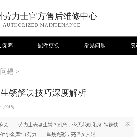
州劳力士官方售后维修中心
AUTHORIZED MAINTENANCE
士保养
配件更换
常见问题
腕
问题
>
盘生锈解决技巧深度解析
9018)
烦——劳力士表盘生锈？别急，今天我就化身“钢铁侠”，不
的“小金库”（劳力士）重焕光彩，亮瞎众人眼！