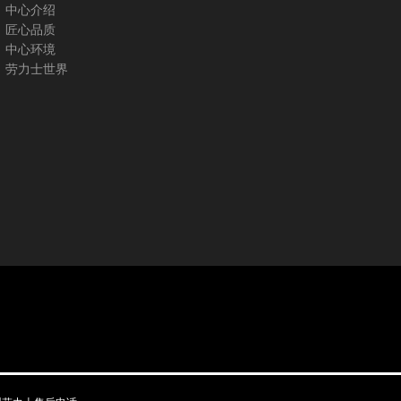
中心介绍
匠心品质
中心环境
劳力士世界
，现已形成了广州乃至全国专业的劳力士维修保养服务团队。