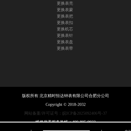
更换表壳
更换表蒙
更换表把
更换表扣
更换机芯
更换表针
更换表盘
更换表带
版权所有:北京精时恒达钟表有限公司合肥分公司
Copyright © 2018-2032
网站备案/许可证号：皖ICP备2025092406号-37
维修保养服务热线：400-805-0023
0余名，其中高级技术顾问3名、高级技师10名，初级、中级技师10余名