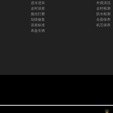
进水进灰
外观清洗
走时误差
走时检测
抛光打磨
防水检测
划痕修复
全面保养
误差标准
机芯保养
表盘生锈
广州劳力士保养中心拥有ROLEX劳力士手表维修专家3