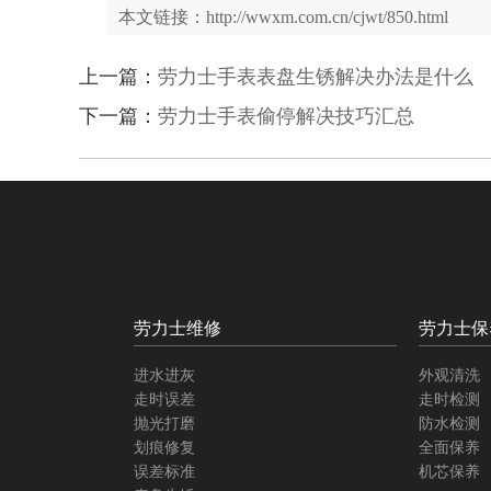
本文链接：http://wwxm.com.cn/cjwt/850.html
上一篇：
劳力士手表表盘生锈解决办法是什么
下一篇：
劳力士手表偷停解决技巧汇总
劳力士维修
劳力士保
进水进灰
外观清洗
走时误差
走时检测
抛光打磨
防水检测
划痕修复
全面保养
误差标准
机芯保养