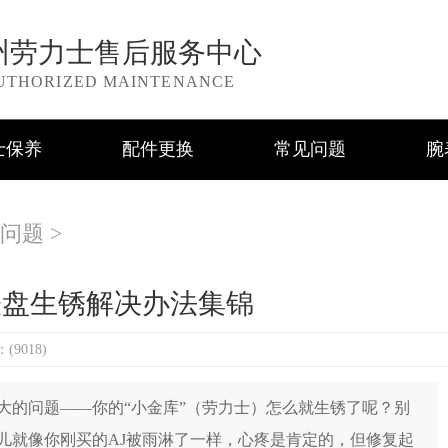
州劳力士售后服务中心
UTHORIZED MAINTENANCE
士保养
配件更换
常见问题
腕
问题
>
表盘生锈解决办法集锦
9018)
的问题——你的“小金库”（劳力士）怎么就生锈了呢？别
儿就像你刚买的AJ被雨淋了一样，心疼是肯定的，但修复起