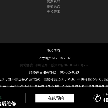
更换表针
更换表盘
更换表带
版权所有:
Copyright © 2018-2032
网站备案/许可证号：皖ICP备2025092406号-37
维修保养服务热线：400-805-0023
0余名，其中高级技术顾问3名、高级技师10名，初级、中级技师10余名
来,劳力士凭借卓越性能,显赫风格及创新技术成为展现典雅气质及显赫风度
广

在线预约
4
2026-06-21T17:59:01+08:00
售后维修