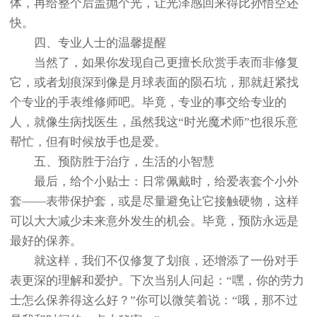
体，再给整个后盖抛个光，让光泽感回来得比孙悟空还
快。
四、专业人士的温馨提醒
当然了，如果你发现自己更擅长欣赏手表而非修复
它，或者划痕深到像是月球表面的陨石坑，那就赶紧找
个专业的手表维修师吧。毕竟，专业的事交给专业的
人，就像生病找医生，虽然我这“时光魔术师”也很乐意
帮忙，但有时候放手也是爱。
五、预防胜于治疗，生活的小智慧
最后，给个小贴士：日常佩戴时，给爱表套个小外
套——表带保护套，或是尽量避免让它接触硬物，这样
可以大大减少未来意外发生的机会。毕竟，预防永远是
最好的保养。
就这样，我们不仅修复了划痕，还增添了一份对手
表更深的理解和爱护。下次当别人问起：“嘿，你的劳力
士怎么保养得这么好？”你可以微笑着说：“哦，那不过