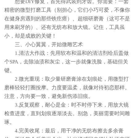
想要DIY修复，首先得武装到牙齿。你需要：一套
精密的微型打磨工具（别担心，它们小巧可爱，不像你
在健身房遇到的那些铁疙瘩）、超细研磨膏（这可不是
用来刷牙的）、还有无纺布和放大镜。记住，工具虽
小，却是成败的关键！
三、小心翼翼，开始微雕艺术
1.清洁大作战：先用软布和温和的清洁剂给后盖做
个SPA，去除油渍和灰尘，这一步就像洗脸，基础但关
键。
2.微光重现：取少量研磨膏涂在划痕处，用微型打
磨棒轻轻打圈按摩。力度要温柔，就像对待初恋那样。
注意，方向要一致，避免新伤添旧痕。
3.反复观察，耐心是金：时不时停下来，用放大镜
检查进度，直到划痕逐渐淡去。别急，美丽需要时间雕
琢。
4.完美收尾：最后，用干净的无纺布擦去多余膏