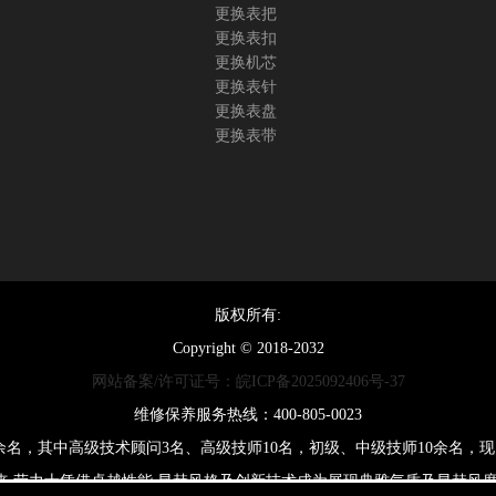
更换表把
更换表扣
更换机芯
更换表针
更换表盘
更换表带
版权所有:
Copyright © 2018-2032
网站备案/许可证号：皖ICP备2025092406号-37
维修保养服务热线：400-805-0023
0余名，其中高级技术顾问3名、高级技师10名，初级、中级技师10余名
来,劳力士凭借卓越性能,显赫风格及创新技术成为展现典雅气质及显赫风度