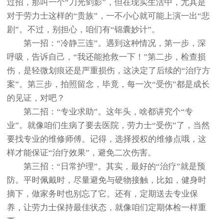
过招，那叫一个“刀光剑影”，但在现实生活中，尤其是
对于劳力士这样的“贵族”，一不小心就可能上演一出“悲
剧”。不过，别担心，咱们有“锦囊妙计”。
第一招：“冷静三连”。遇到这种情况，第一步，深
呼吸，告诉自己，“我还能抢救一下！”第二步，检查损
伤，是轻微划痕还是严重损伤，这决定了后续的“治疗方
案”。第三步，拍照留念，毕竟，每一次“受伤”都是成长
的见证，对吧？
第二招：“专业求助”。这年头，啥都讲究个“专
业”。就像咱们生病了要去医院，劳力士“受伤”了，当然
要找专业的维修师傅。记得，选择授权的维修点哦，这
样才能保证“治疗效果”，避免二次伤害。
第三招：“日常护理”。其实，最好的“治疗”就是预
防。平时佩戴时，尽量避免与硬物接触，比如，健身时
摘下，做家务时也别忘了它。还有，定期送去专业保
养，让劳力士保持最佳状态，就像咱们定期体检一样重