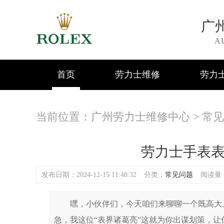
广
A
首页
劳力士维修
劳力
当前位置：
广州劳力士维修中心
>
常见
劳力士手表
发布日期：2024-12-15 11:48:32
分类：
常见问题
阅读量：(
嘿，小伙伴们，今天咱们来聊聊一个既高大上
急，我这位“表界诸葛亮”这就为你出谋划策，