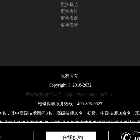
更换机芯
更换表针
更换表盘
更换表带
版权所有:
Copyright © 2018-2032
网站备案/许可证号：皖ICP备2025092406号-37
维修保养服务热线：400-805-0023
0余名，其中高级技术顾问3名、高级技师10名，初级、中级技师10余名
来,劳力士凭借卓越性能,显赫风格及创新技术成为展现典雅气质及显赫风度
广

在线预约
4