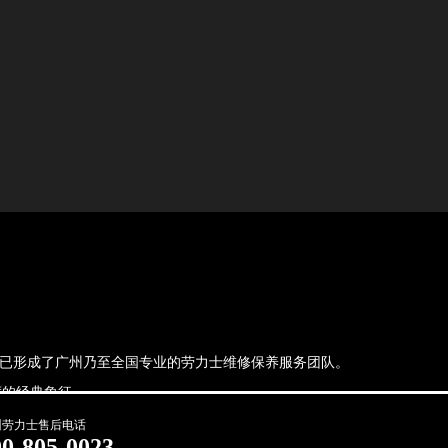
，现已形成了广州乃至全国专业的劳力士维修保养服务团队。
的经典象征.
州劳力士售后电话
00-805-0023