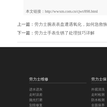
本文链接：http://wwxm.com.cn/cjwt/898.html
上一篇：
劳力士腕表表盘遭遇氧化，如何急救
下一篇：
劳力士手表生锈了处理技巧详解
劳力士维修
劳力士保
进水进灰
外观清洗
走时误差
走时检测
抛光打磨
防水检测
划痕修复
全面保养