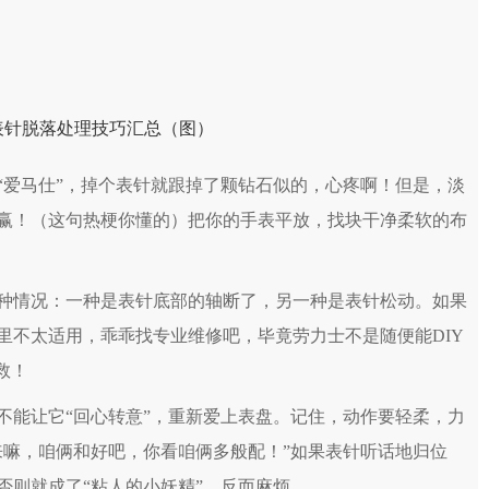
爱马仕”，掉个表针就跟掉了颗钻石似的，心疼啊！但是，淡
赢！（这句热梗你懂的）把你的手表平放，找块干净柔软的布
情况：一种是表针底部的轴断了，另一种是表针松动。如果
里不太适用，乖乖找专业维修吧，毕竟劳力士不是随便能DIY
救！
能让它“回心转意”，重新爱上表盘。记住，动作要轻柔，力
来嘛，咱俩和好吧，你看咱俩多般配！”如果表针听话地归位
否则就成了“粘人的小妖精”，反而麻烦。