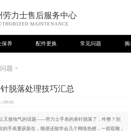
州劳力士售后服务中心
UTHORIZED MAINTENANCE
士保养
配件更换
常见问题
腕
问题
>
表针脱落处理技巧汇总
9018)
又接地气的话题——劳力士手表的表针脱落了，咋整？别
让你的手表重获新生，顺便还能学会几个网络热梗，一箭双雕，