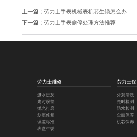
上一篇：
劳力士手表机械表机芯生锈怎么办
下一篇：
劳力士手表偷停处理方法推荐
劳力士维修
劳力士保
进水进灰
外观清洗
走时误差
走时检测
抛光打磨
防水检测
划痕修复
全面保养
误差标准
机芯保养
表盘生锈