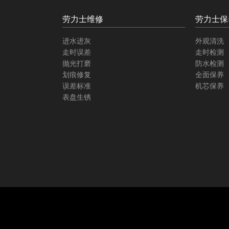
劳力士维修
劳力士保
进水进灰
外观清洗
走时误差
走时检测
抛光打磨
防水检测
划痕修复
全面保养
误差标准
机芯保养
表盘生锈