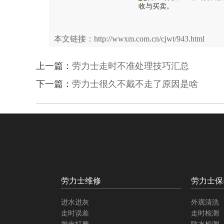
本文链接：http://wwxm.com.cn/cjwt/943.html
上一篇：
劳力士走时不准处理技巧汇总
下一篇：
劳力士很久不戴不走了原因是啥
劳力士维修
劳力士保
进水进灰
外观清洗
走时误差
走时检测