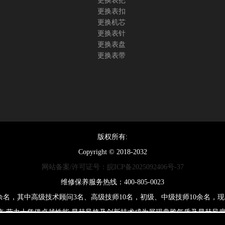
更换表把
更换表扣
更换机芯
更换表针
更换表盘
更换表带
版权所有:
Copyright © 2018-2032
网站备案/许可证号：皖ICP备2025092406号-37
维修保养服务热线：400-805-0023
0余名，其中高级技术顾问3名、高级技师10名，初级、中级技师10余名
来,劳力士凭借卓越性能,显赫风格及创新技术成为展现典雅气质及显赫风度