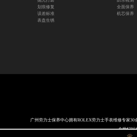
抛光打磨
防水检测
划痕修复
全面保养
误差标准
机芯保养
表盘生锈
广州劳力士保养中心拥有ROLEX劳力士手表维修专家3
一个世纪以