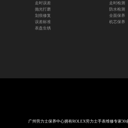
走时误差
走时检测
抛光打磨
防水检测
划痕修复
全面保养
误差标准
机芯保养
表盘生锈
广州劳力士保养中心拥有ROLEX劳力士手表维修专家3