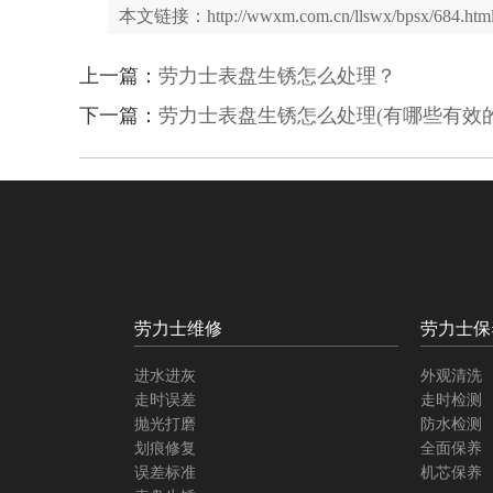
本文链接：http://wwxm.com.cn/llswx/bpsx/684.htm
上一篇：
劳力士表盘生锈怎么处理？
下一篇：
劳力士表盘生锈怎么处理(有哪些有效
劳力士维修
劳力士保
进水进灰
外观清洗
走时误差
走时检测
抛光打磨
防水检测
划痕修复
全面保养
误差标准
机芯保养