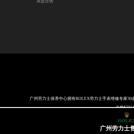
表盘生锈
广州劳力士保养中心拥有ROLEX劳力士手表维修专家3
一个世纪以
如权利人或知情人士发现本站内容存在事实错误或涉及版权、名誉权等侵权问题，请通过
广州劳力士