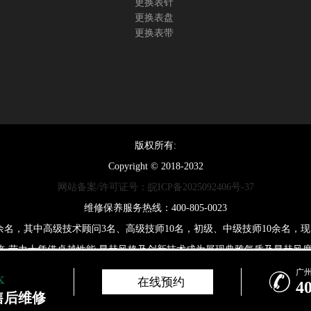
更换表针
更换表盘
更换表带
版权所有:
Copyright © 2018-2032
网站备案/许可证号：皖ICP备2025092406号-37
维修保养服务热线：400-805-0023
0余名，其中高级技术顾问3名、高级技师10名，初级、中级技师10余名
来,劳力士凭借卓越性能,显赫风格及创新技术成为展现典雅气质及显赫风度
广

在线预约
4
邮箱：2557628530@qq.com 与我们联系，我们将在收到通知后立即依
售后维修