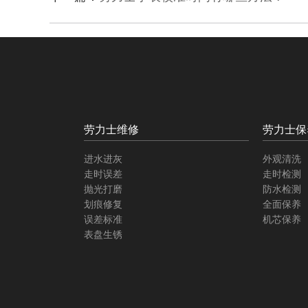
劳力士维修
劳力士保
进水进灰
外观清洗
走时误差
走时检测
抛光打磨
防水检测
划痕修复
全面保养
误差标准
机芯保养
表盘生锈