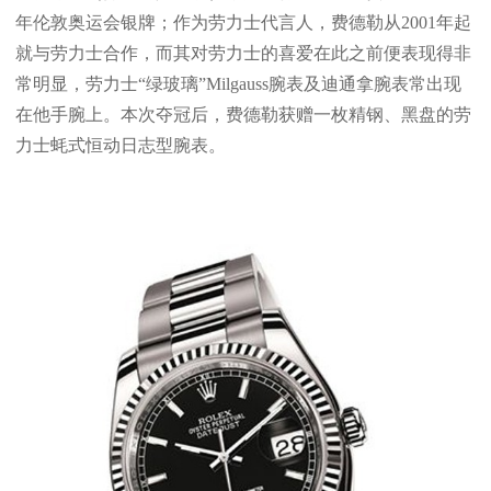
年伦敦奥运会银牌；作为劳力士代言人，费德勒从2001年起
就与劳力士合作，而其对劳力士的喜爱在此之前便表现得非
常明显，劳力士“绿玻璃”Milgauss腕表及迪通拿腕表常出现
在他手腕上。本次夺冠后，费德勒获赠一枚精钢、黑盘的劳
力士蚝式恒动日志型腕表。