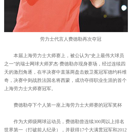
劳力士代言人费德勒再次夺冠
本届上海劳力士大师赛上，被公认为“史上最伟大球员
之一”的瑞士网球大师罗杰·费德勒亦现身赛场，经过连续四
天的激烈角逐，在半决赛中直落两盘击败卫冕冠军德约科维
奇，决赛中则战胜法国名将西蒙，成功夺得职业生涯的首个
上海劳力士大师赛冠军。
费德勒夺下个人第一座上海劳力士大师赛的冠军奖杯
作为大师级网球运动员，费德勒曾连续300周以上排名
世界第一（打破前人纪录），并获得17个大满贯冠军和2012