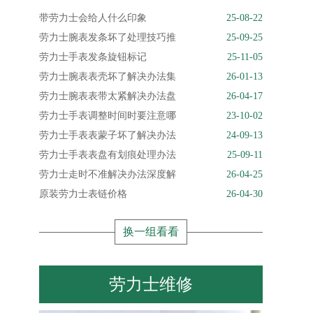
带劳力士会给人什么印象
25-08-22
劳力士腕表发条坏了处理技巧推
25-09-25
劳力士手表发条旋钮标记
25-11-05
劳力士腕表表壳坏了解决办法集
26-01-13
劳力士腕表表带太紧解决办法盘
26-04-17
劳力士手表调整时间时要注意哪
23-10-02
劳力士手表表蒙子坏了解决办法
24-09-13
劳力士手表表盘有划痕处理办法
25-09-11
劳力士走时不准解决办法深度解
26-04-25
原装劳力士表链价格
26-04-30
换一组看看
劳力士维修