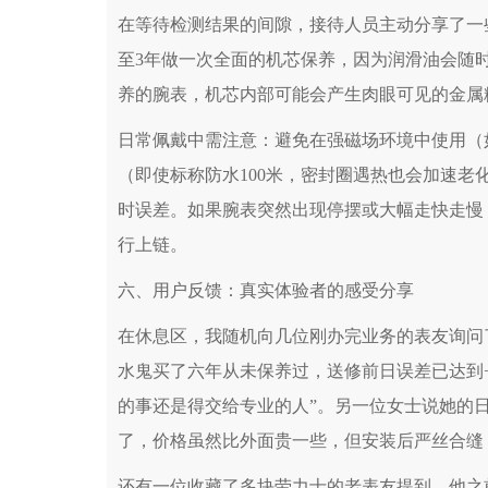
在等待检测结果的间隙，接待人员主动分享了一
至3年做一次全面的机芯保养，因为润滑油会随
养的腕表，机芯内部可能会产生肉眼可见的金属
日常佩戴中需注意：避免在强磁场环境中使用（
（即使标称防水100米，密封圈遇热也会加速
时误差。如果腕表突然出现停摆或大幅走快走慢
行上链。
六、用户反馈：真实体验者的感受分享
在休息区，我随机向几位刚办完业务的表友询问
水鬼买了六年从未保养过，送修前日误差已达到+
的事还是得交给专业的人”。另一位女士说她的
了，价格虽然比外面贵一些，但安装后严丝合缝
还有一位收藏了多块劳力士的老表友提到，他之