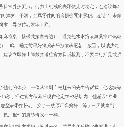
些日常养护要点。劳力士机械腕表即便走时稳定，也建议每2
时间挥发、干涸，金属零件间的磨损会逐渐累积。超过4年未保
粉末，导致传动效率下降。
如麻将桌、核磁共振室旁边），避免热水淋浴或蒸桑拿时佩戴
老化），晚上睡觉前最好将腕表平放或表冠朝上放置，以减少走
，建议立即停止佩戴并送往官方售后检测，不要自行摇晃或强
了他们的体验。一位从深圳专程赶来的先生告诉我，他这块绿
15秒，经过官方保养后现在稳定在+2秒以内，他感叹“专业
日志型表带扣松动，换了一枚原厂弹簧杆，等了三天就拿到
，原厂配件的质感确实不一样。
前在某非官方维修点换过表镜，结果半年后防水失效进了水