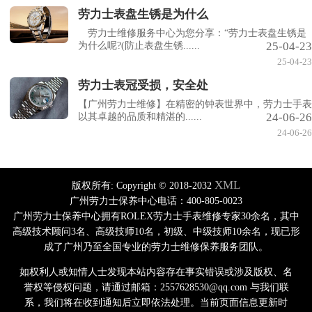
劳力士表盘生锈是为什么
劳力士维修服务中心为您分享：“劳力士表盘生锈是
25-04-23
为什么呢?(防止表盘生锈......
25-04-23
劳力士表冠受损，安全处
【广州劳力士维修】在精密的钟表世界中，劳力士手表
24-06-26
以其卓越的品质和精湛的......
24-06-26
XML
版权所有:
Copyright © 2018-2032
广州劳力士保养中心电话：400-805-0023
广州劳力士保养中心拥有ROLEX劳力士手表维修专家30余名，其中
高级技术顾问3名、高级技师10名，初级、中级技师10余名，现已形
成了广州乃至全国专业的劳力士维修保养服务团队。
如权利人或知情人士发现本站内容存在事实错误或涉及版权、名
誉权等侵权问题，请通过邮箱：2557628530@qq.com 与我们联
系，我们将在收到通知后立即依法处理。当前页面信息更新时