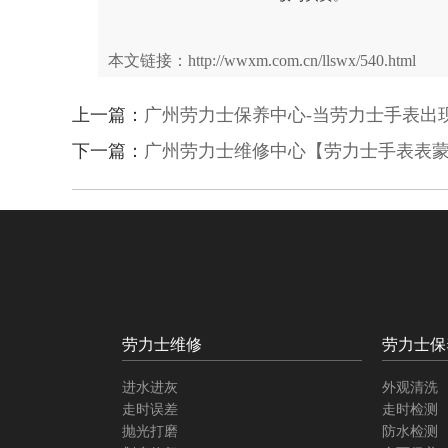
本文链接：http://wwxm.com.cn/llswx/540.html
上一篇：
广州劳力士保养中心-当劳力士手表出
下一篇：
广州劳力士维修中心【劳力士手表表
劳力士维修
劳力士保
进水进灰
外观清洗
走时误差
走时检测
抛光打磨
防水检测