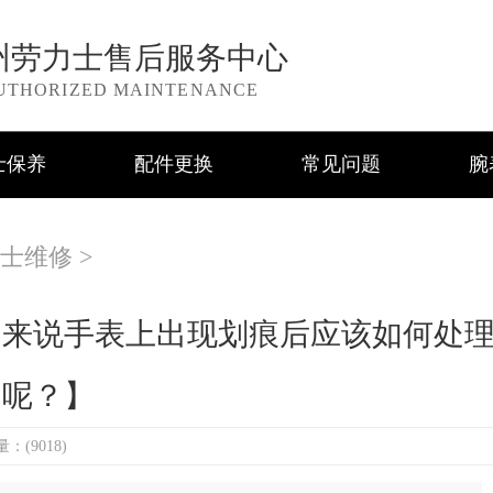
州劳力士售后服务中心
UTHORIZED MAINTENANCE
士保养
配件更换
常见问题
腕
士维修
>
常来说手表上出现划痕后应该如何处
呢？】
：(9018)