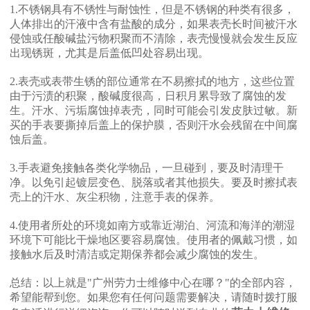
1.不锈钢具有不锈性与耐蚀性，但是不锈钢的种类有很多，
人体排出的汗液中含有盐酸的成分，如果表壳长时间被汗水
侵蚀或任酸碱盐污物积聚而不清除，表壳慢慢就会发生反应
出现锈斑，尤其是后盖低凹处容易出现。
2.表壳或表带生锈的部位通常在不易擦拭的地方，这些位置
由于污渍的积聚，酸碱度很高，日积月累导致了腐蚀的发
生。汗水、污垢腐蚀掉表壳，同时可能会引发皮肤过敏。新
买的手表要撕掉后盖上的保护膜，否则汗水会残留在中间腐
蚀后盖。
3.手表避免接触各类化学物品，一旦碰到，要及时清理干
净。以免引起镀层变色、脱落或者其他损失。要及时擦拭表
壳上的汗水、灰尘积物，注意手表的保养。
4.使用者所处的环境如南方或靠近湖泊、河流和海洋的潮湿
环境下可能比干燥地区要容易腐蚀。使用者的佩戴习惯，如
接触水后及时清洁或定期保养都会减少腐蚀的发生。
总结：以上就是"广州劳力士维修中心在哪？"的全部内容，
希望能帮到您。如果您有任何问题需要解决，请随时拨打服