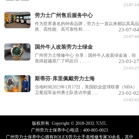
23-07-10
劳力士广州售后服务中心
作为世界著名的钟表品牌，劳力士一直以来都以其高品
23-07-04
质、高性能、高可靠性和......
23-07-04
国外牛人改装劳力士绿金
广州劳力士维修中心 分享：国外牛人改装绿金迪，你
23-03-27
觉得超越原厂了吗近日，......
23-03-27
斯蒂芬·库里佩戴劳力士海
当地时间2023年1月17日，美国职业篮球联赛（NBA）
23-02-02
卫冕冠军金州勇士队造访华盛......
23-02-02
XML
版权所有:
Copyright © 2018-2032
广州劳力士保养中心电话：400-805-0023
广州劳力士保养中心拥有ROLEX劳力士手表维修专家30余名，其中