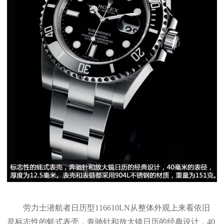
劳力士潜航者日历型116610LN从整体外观上来看依旧
是标志性的蚝式表壳，奔驰针和放大镜日历的经典设计，40