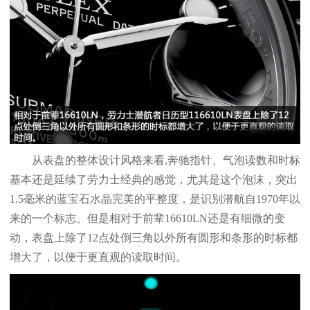
从表盘的整体设计风格来看,奔驰指针、气泡读数和时标
基本还是延续了劳力士经典的感觉，尤其是这个泡沫，突出
1.5毫米的蓝宝石水晶完美的平整度，是识别潜航自1970年以
来的一个标志。但是相对于前辈16610LN还是有细微的变
动，表盘上除了12点处倒三角以外所有圆形和条形的时标都
增大了，以便于更直观的读取时间。