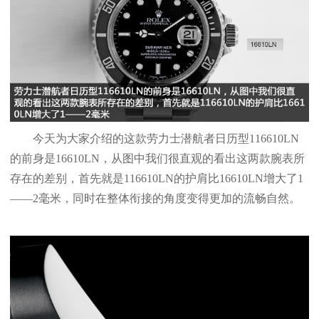
今天为大家介绍的这款劳力士潜航者日历型116610LN
的前身是16610LN，从图中我们很直观的看出这两款腕表所
存在的差别，首先就是116610LN的护肩比16610LN增大了1
——2毫米，同时在整体衔接的角度变得更加的流畅自然。