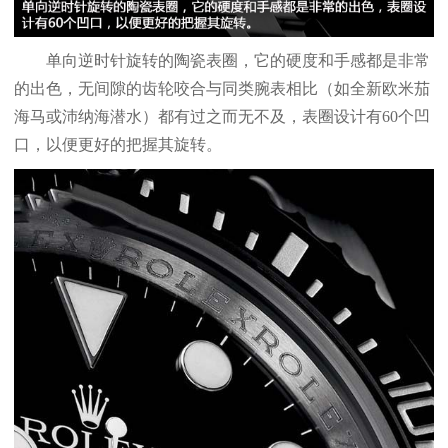
单向逆时针旋转的陶瓷表圈，它的硬度和手感都是非常
的出色，无间隙的齿轮咬合与同类腕表相比（如全新欧米茄
海马或沛纳海潜水）都有过之而无不及，表圈设计有60个凹
口，以便更好的把握其旋转。