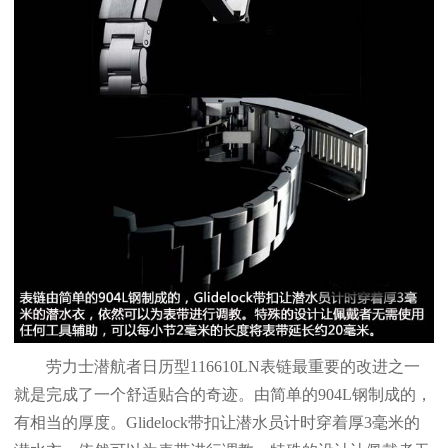
劳力士潜航者日历型116610LN表链最重要的改进之一
就是完成了一个舒适贴合的奇迹。由简单的904L钢制成的，
有相当的厚度。Glidelock带扣让潜水员计时穿着厚3毫米的