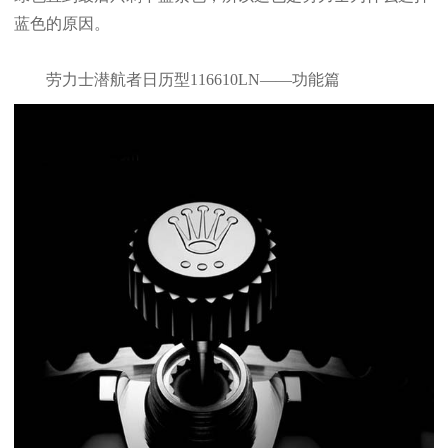
蓝色的原因。
劳力士潜航者日历型116610LN——功能篇