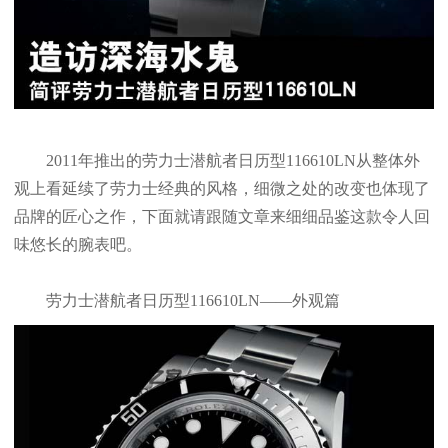
2011年推出的劳力士潜航者日历型116610LN从整体外
观上看延续了劳力士经典的风格，细微之处的改变也体现了
品牌的匠心之作，下面就请跟随文章来细细品鉴这款令人回
味悠长的腕表吧。
劳力士潜航者日历型116610LN——外观篇