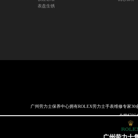
表盘生锈
广州劳力士保养中心拥有ROLEX劳力士手表维修专家3
一个世纪以
如权利人或知情人士发现本站内容存在事实错误或涉及版权、名誉权等侵权问题，请通过
广州劳力士