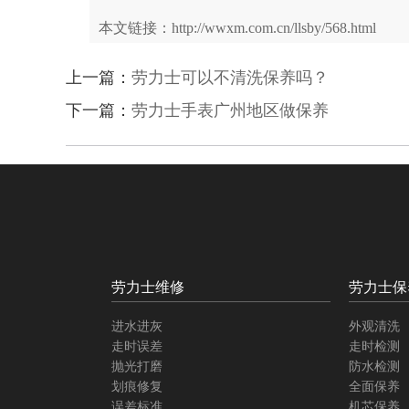
本文链接：http://wwxm.com.cn/llsby/568.html
上一篇：
劳力士可以不清洗保养吗？
下一篇：
劳力士手表广州地区做保养
劳力士维修
劳力士保
进水进灰
外观清洗
走时误差
走时检测
抛光打磨
防水检测
划痕修复
全面保养
误差标准
机芯保养