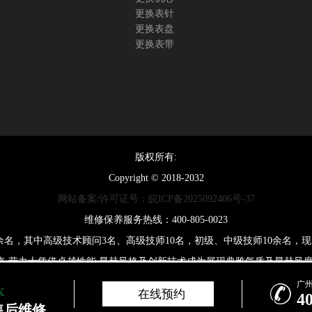
更换表针
更换表盘
更换表带
版权所有:
Copyright © 2018-2032
网站备案/许可证号：皖ICP备2025092406号-37
维修保养服务热线：400-805-0023
0余名，其中高级技术顾问3名、高级技师10名，初级、中级技师10余名
来,劳力士凭借卓越性能,显赫风格及创新技术成为展现典雅气质及显赫风度
广

在线预约
4
邮箱：2557628530@qq.com 与我们联系，我们将在收到通知后立即依
售后维修