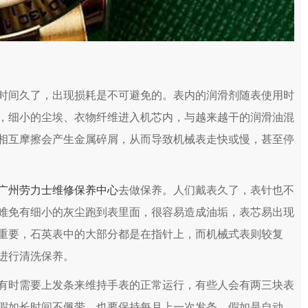
间久了，出现损耗是不可避免的。表内的润滑剂随表使用时
，细小的尘埃、衣物纤维进入机芯内，与越来越干的润滑油混
相互摩擦会产生金属碎屑，从而导致机械表走快或慢，甚至停
广州劳力士维修保养中心
去做保养。人们戴表久了，表针也不
难免有细小的灰尘跑到表里面，很容易造成油垢，表芯易出现
重要，石英表中的大部分都是在指针上，而机械式表则较复
进行清洗保养。
时需要上发条来维持手表的正常运行，有些人会有两三块表
假如长时间不佩带，也要保持每月上一次发条。假如是自动